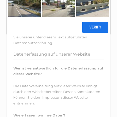
Überblick darüber, was mit Ihren
personenbezogenen Daten passiert, wenn Sie
unsere Website besuchen. Personenbezogene
Daten sind alle Daten, mit denen Sie persönlich
identifiziert werden können. Ausführliche
Informationen zum Thema Datenschutz entnehmen
Sie unserer unter diesem Text aufgeführten
Datenschutzerklärung.
Datenerfassung auf unserer Website
Wer ist verantwortlich für die Datenerfassung auf
dieser Website?
Die Datenverarbeitung auf dieser Website erfolgt
durch den Websitebetreiber. Dessen Kontaktdaten
können Sie dem Impressum dieser Website
entnehmen.
Wie erfassen wir Ihre Daten?