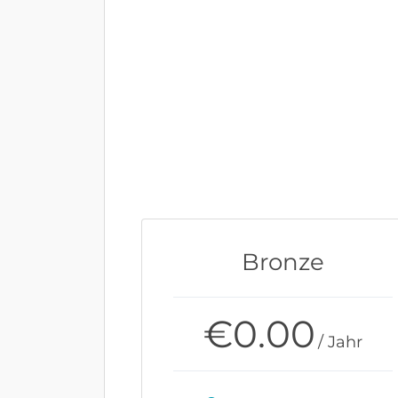
Bronze
€
0.00
/ Jahr